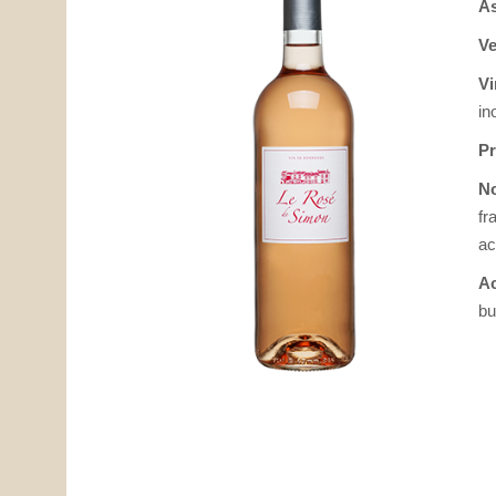
As
Ve
Vi
in
Pr
No
fr
ac
A
bu