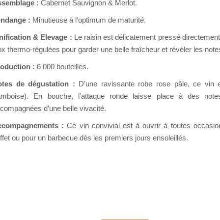
semblage :
Cabernet Sauvignon & Merlot.
ndange :
Minutieuse à l’optimum de maturité.
nification & Elevage :
Le raisin est délicatement pressé directement
ox thermo-régulées pour garder une belle fraîcheur et révéler les note
oduction :
6 000 bouteilles.
tes de dégustation :
D’une ravissante robe rose pâle, ce vin e
amboise). En bouche, l’attaque ronde laisse place à des not
compagnées d’une belle vivacité.
ccompagnements :
Ce vin convivial est à ouvrir à toutes occasion
ffet ou pour un barbecue dès les premiers jours ensoleillés.