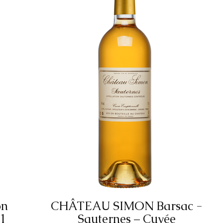
on
CHÂTEAU SIMON Barsac -
51
Sauternes – Cuvée