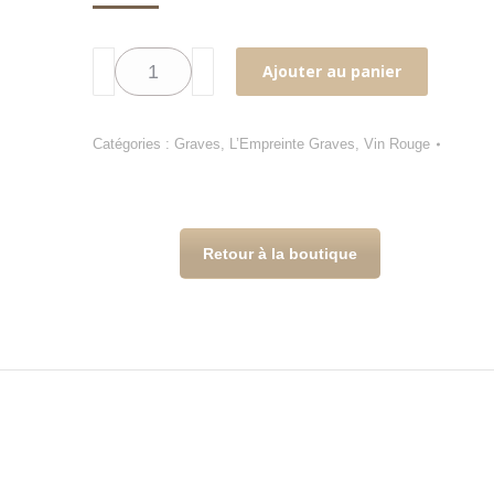
quantité
Ajouter au panier
de
CHATEAU
SIMON
Catégories :
Graves
,
L’Empreinte Graves
,
Vin Rouge
L'Empreinte
Graves
Rouge
2022
Retour à la boutique