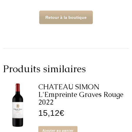
-
Graves
Blanc
Retour à la boutique
sec
2024
Produits similaires
CHATEAU SIMON
L'Empreinte Graves Rouge
2022
15,12
€
Ajouter au panier