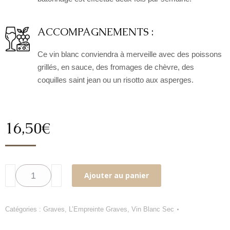
ACCOMPAGNEMENTS :
Ce vin blanc conviendra à merveille avec des poissons
grillés, en sauce, des fromages de chèvre, des
coquilles saint jean ou un risotto aux asperges.
16,50
€
quantité
Ajouter au panier
de
CHÂTEAU
SIMON
Catégories :
Graves
,
L’Empreinte Graves
,
Vin Blanc Sec
L'Empreinte