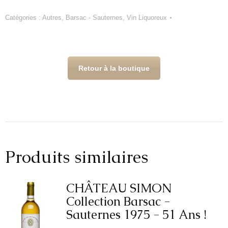
CHÂTEAU
SIMON
Catégories :
Autres
,
Barsac - Sauternes
,
Vin Liquoreux
Barsac
-
Sauternes
2022
Retour à la boutique
Produits similaires
CHÂTEAU SIMON
Collection Barsac -
Sauternes 1975 - 51 Ans !